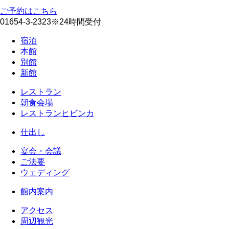
ご予約はこちら
01654-3-2323
※24時間受付
宿泊
本館
別館
新館
レストラン
朝食会場
レストランヒビンカ
仕出し
宴会・会議
ご法要
ウェディング
館内案内
アクセス
周辺観光