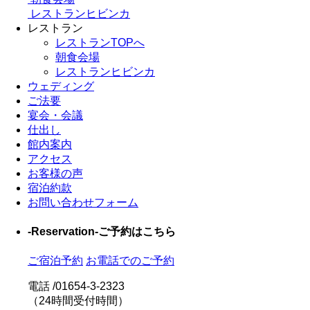
レストランヒビンカ
レストラン
レストランTOPへ
朝食会場
レストランヒビンカ
ウェディング
ご法要
宴会・会議
仕出し
館内案内
アクセス
お客様の声
宿泊約款
お問い合わせフォーム
-Reservation-
ご予約はこちら
ご宿泊予約
お電話でのご予約
電話 /
01654-3-2323
（24時間受付時間）